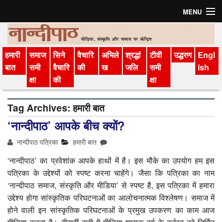
MENU
मुखपृष्ठ
हमारी
समाज
सिने
वैचारि
अभिले
श्रद्धां
टीवी
उद्धरण
Engl
संग्रह
बात
समी
वैचारि
की
ख
जलि
समी
ish
क्षा
की
क्षा
अगले अंक की सामग्री
विचार-विमर्श
Tag Archives:
हमारी बात
‘नान्दीपाठ’ आपके बीच क्यों?
परिचय
नान्दीपाठ पत्रिका
हमारी बात
सदस्‍यता लें
‘नान्दीपाठ’ का प्रवेशांक आपके हाथों में है। इस मौके का उपयोग हम इस
हमारी बात
पत्रिका के उद्देश्यों को स्पष्ट करना चाहेंगे। जैसा कि पत्रिका का नाम
‘नान्दीपाठ समाज, संस्कृति और मीडिया’ से स्पष्ट है, इस पत्रिका में हमारा
मीडिया वैचारिकी
उद्देश्य होगा सांस्कृतिक परिघटनाओं का आलोचनात्मक विश्लेषण। समाज में
होने वाली इन सांस्कृतिक परिघटनाओं के प्रमुख उपकरण का काम आज
अभिलेख