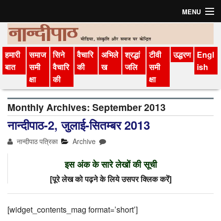
MENU
मुखपृष्ठ
हमारी
समाज
सिने
वैचारि
अभिले
श्रद्धां
टीवी
उद्धरण
Engl
संग्रह
बात
समी
वैचारि
की
ख
जलि
समी
ish
क्षा
की
क्षा
अगले अंक की सामग्री
विचार-विमर्श
Monthly Archives:
September 2013
नान्दीपाठ-2, जुलाई-सितम्बर 2013
परिचय
नान्दीपाठ पत्रिका
Archive
सदस्‍यता लें
इस अंक के सारे लेखों की सूची
हमारी बात
[पूरे लेख को पढ़ने के लिये उसपर क्लिक करें]
मीडिया वैचारिकी
[widget_contents_mag format=’short’]
अभिलेख