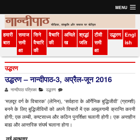
MENU
मुखपृष्ठ
हमारी
समाज
सिने
वैचारि
अभिले
श्रद्धां
टीवी
उद्धरण
Engl
संग्रह
बात
समी
वैचारि
की
ख
जलि
समी
ish
क्षा
की
क्षा
अगले अंक की सामग्री
विचार-विमर्श
उद्धरण
उद्धरण – नान्‍दीपाठ-3, अप्रैल-जून 2016
परिचय
नान्दीपाठ पत्रिका
उद्धरण
सदस्‍यता लें
‘मज़दूर वर्ग के विचारक’ (लेनिन), ‘सर्वहारा के ऑर्गेनिक बुद्धिजीवी’ (ग्राम्शी)
हमारी बात
बनने के लिए बुद्धिजीवियों को अपने विचारों में एक आमूलगामी क्रान्ति करनी
होगी; एक लम्बी, कष्टसाध्य और कठिन पुनर्शिक्षा चलानी होगी। एक अन्तहीन
मीडिया वैचारिकी
बाह्य और आन्तरिक संघर्ष चलाना होगा।
अभिलेख
लुई अल्थूसर