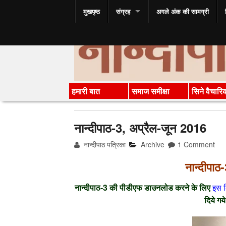
मुखपृष्ठ
संग्रह
अगले अंक की सामग्री
हमारी बात
समाज समीक्षा
सिने वैचारि
नान्‍दीपाठ-3, अप्रैल-जून 2016
नान्दीपाठ पत्रिका
Archive
1 Comment
नान्‍दीपा
नान्‍दीपाठ-3 की पीडीएफ डाउनलोड करने के लिए
इस 
दिये गय