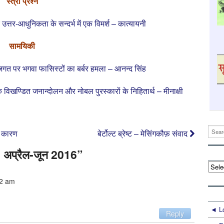
स्‍त्री प्रश्न
 उत्तर-आधुनिकता के सन्दर्भ में एक विमर्श – कात्यायनी
सामयिकी
जगत पर भगवा फासिस्टों का बर्बर हमला – आनन्द सिंह
विखण्डित जनान्दोलन और नोबल पुरस्कारों के निहितार्थ – मीनाक्षी
क कारण
बेर्टोल्ट ब्रेष्ट – मेसिंगकौफ़ संवाद
3, अप्रैल-जून 2016
”
पुराने
संग्रह
02 am
L
Reply