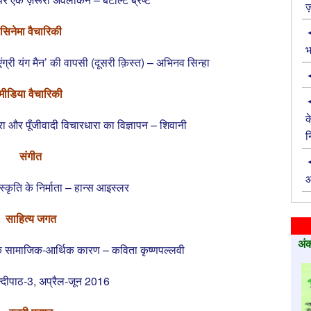
ज़
सिनेमा वैचारिकी
भ
ंग्री यंग मैन’ की वापसी (दूसरी क़िस्त) – अभिनव सिन्हा
मीडिया वैचारिकी
क
धारा और पूँजीवादी विचारधारा का विज्ञापन – शिवानी
न
संगीत
आ
्कृति के निर्माता – हान्स आइस्लर
साहित्य जगत
अंक
के सामाजिक-आर्थिक कारण – कविता कृष्णपल्लवी
न्‍दीपाठ-3, अप्रैल-जून 2016