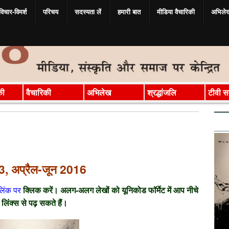
विचार-विमर्श
परिचय
सदस्‍यता लें
हमारी बात
मीडिया वैचारिकी
अभिले
की
वैचारिकी
अभिलेख
श्रद्धांजलि
टीवी सम
ठ-3, अप्रैल-जून 2016
लिंक पर
क्लिक करें। अलग-अलग लेखों को यूनिकोड फॉर्मेट में आप नीचे
े लिंक्स से पढ़ सकते हैं।