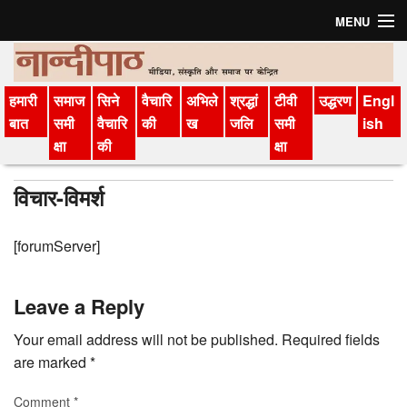
MENU
मुखपृष्ठ
हमारी
समाज
सिने
वैचारि
अभिले
श्रद्धां
टीवी
उद्धरण
Engl
संग्रह
बात
समी
वैचारि
की
ख
जलि
समी
ish
क्षा
की
क्षा
अगले अंक की सामग्री
विचार-विमर्श
विचार-विमर्श
परिचय
[forumServer]
सदस्‍यता लें
Leave a Reply
हमारी बात
Your email address will not be published.
Required fields
मीडिया वैचारिकी
are marked
*
अभिलेख
Comment
*