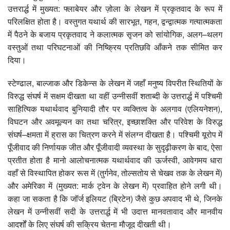
उत्तरार्द्ध में मुख्यत: फ्लाबेयर और ज़ोला के लेखन में प्रकृतवाद के रूप में
परिलक्षित होता है। वस्तुगत यथार्थ की सारभूत, गहन, द्वन्द्वात्मक गत्यात्मकता
में पैठने के बजाय प्रकृतवाद ने कलात्मक सृजन को सांयोगिक, अलग–थलग
वस्तुओं तथा परिघटनाओं की निष्क्रिय प्रतिछवि आँकने तक सीमित कर
दिया।
स्टेण्ढाल, बाल्जाक और डिकेन्स के लेखन में जहाँ मनुष्य विपरीत स्थितियों के
विरुद्ध संघर्ष में सक्षम दीखता था वहीं उन्नीसवीं शताब्दी के उत्तरार्द्ध में पश्चिमी
साहित्यिक यथार्थवाद बुनियादी तौर पर व्यक्तित्व के अलगाव (एलियनेशन),
विघटन और अवमूल्यन का तथा चरित्र, इच्छाशक्ति और परिवेश के विरुद्ध
संघर्ष–क्षमता में ह्रास का चित्रण करने में संलग्न दीखता है। पश्चिमी यूरोप में
पूँजीवाद की निर्णायक जीत और पूँजीवादी व्यवस्था के सुदृढ़ीकरण के बाद, ऐसा
प्रतीत होता है मानो आलोचनात्मक यथार्थवाद की ऊर्जस्वी, आवेगमय धारा
वहाँ से विस्थापित होकर रूस में (तुर्गनेव, तोल्सतोय से चेखव तक के लेखन में)
और अमेरिका में (मुख्यत: मार्क ट्वेन के लेखन में) प्रवाहित होने लगी थी।
कहा जा सकता है कि जॉर्ज इलियट (ब्रिटेन) जैसे कुछ अपवाद भी थे, जिनके
लेखन में उन्नीसवीं सदी के उत्तरार्द्ध में भी उदात्त मानवतावाद और मानवीय
आदर्शों के लिए संघर्ष की सक्रिय चेतना मौजूद दीखती थी।