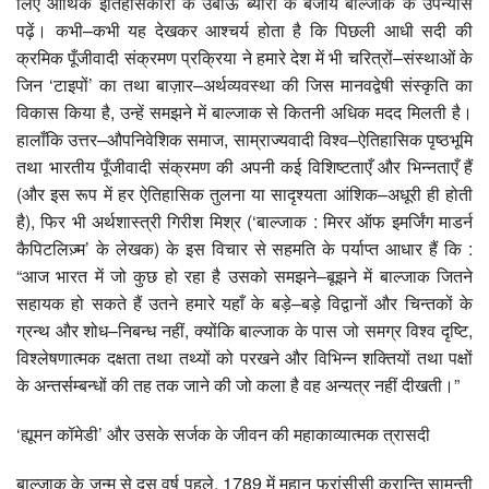
लिए आर्थिक इतिहासकारों के उबाऊ ब्योरों के बजाय बाल्जाक के उपन्यास
पढ़ें। कभी–कभी यह देखकर आश्चर्य होता है कि पिछली आधी सदी की
क्रमिक पूँजीवादी संक्रमण प्रक्रिया ने हमारे देश में भी चरित्रों–संस्थाओं के
जिन ‘टाइपों’ का तथा बाज़ार–अर्थव्यवस्था की जिस मानवद्वेषी संस्कृति का
विकास किया है, उन्हें समझने में बाल्जाक से कितनी अधिक मदद मिलती है।
हालाँकि उत्तर–औपनिवेशिक समाज, साम्राज्यवादी विश्व–ऐतिहासिक पृष्ठभूमि
तथा भारतीय पूँजीवादी संक्रमण की अपनी कई विशिष्टताएँ और भिन्नताएँ हैं
(और इस रूप में हर ऐतिहासिक तुलना या सादृश्यता आंशिक–अधूरी ही होती
है), फिर भी अर्थशास्त्री गिरीश मिश्र (‘बाल्जाक : मिरर ऑफ इमर्जिंग माडर्न
कैपिटलिज़्म’ के लेखक) के इस विचार से सहमति के पर्याप्त आधार हैं कि :
“आज भारत में जो कुछ हो रहा है उसको समझने–बूझने में बाल्जाक जितने
सहायक हो सकते हैं उतने हमारे यहाँ के बड़े–बड़े विद्वानों और चिन्तकों के
ग्रन्थ और शोध–निबन्ध नहीं, क्योंकि बाल्जाक के पास जो समग्र विश्व दृष्टि,
विश्लेषणात्मक दक्षता तथा तथ्यों को परखने और विभिन्न शक्तियों तथा पक्षों
के अन्तर्सम्बन्धों की तह तक जाने की जो कला है वह अन्यत्र नहीं दीखती।”
‘ह्यूमन कॉमेडी’ और उसके सर्जक के जीवन की महाकाव्यात्मक त्रासदी
बाल्जाक के जन्म से दस वर्ष पहले, 1789 में महान फ्रांसीसी क्रान्ति सामन्ती