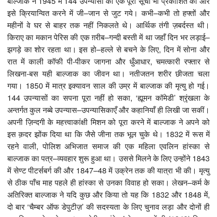
बाल्जाक ने 1945 में 144 उपन्यासों की एक पूरी सूची भी प्रकाशित की और
इसे क्रियान्वित करने में जी–जान से जुट गये। कभी–कभी तो हफ्तों और
महीनों वे घर से बाहर तक नहीं निकलते थे। आर्थिक तंगी ज़बर्दस्त थी।
किराए का मकान पेरिस की एक ग़रीब–गन्दी बस्ती में था जहाँ दिन भर लड़ाई–
झगड़े का शोर रहता था। इस हो–हल्ले से बचने के लिए, दिन में सोना और
रात में काली कॉफी पी-पीकर जागना और धुँआधार, चमत्कारी रफ्तार से
लिखना-बस यही बाल्जाक का जीवन था। नतीजतन शरीर छीजता चला
गया। 1850 में मात्र इक्यावन साल की उम्र में बाल्जाक की मृत्यु हो गई।
144 उपन्यासों का सपना पूरा नहीं हो सका, ‘ह्यूमन कॉमेडी’ श्रृंखला के
अन्तर्गत कुल नब्बे उपन्यास–उपन्यासिकाएँ और कहानियाँ ही लिखी जा सकीं।
अपनी ज़िन्दगी के महत्त्वाकांक्षी मिशन को पूरा करने में बाल्जाक ने अपने को
इस क़दर झोंक दिया था कि जैसे जीना तक भूल चुके थे। 1832 में रूस में
रहने वाली, पोलिश अभिजात समाज की एक महिला एवलिन हांस्का से
बाल्जाक का पत्र–व्यवहार शुरू हुआ था। उससे मिलने के लिए उन्होंने 1843
में सेण्ट पीटर्सबर्ग की और 1847–48 में उक्रेन तक की यात्रा भी की। मृत्यु
से ठीक पाँच माह पहले ही हांस्का से उनका विवाह हो सका। लेखन–कर्म के
अतिरिक्त बाल्जाक ने यदि कुछ और किया तो यह कि 1832 और 1848 में,
दो बार ‘चैम्बर ऑफ डेपुटीज़’ की सदस्यता के लिए चुनाव लड़ा और दोनों ही