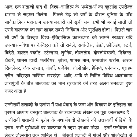
आज, एक शताब्दी बाद भी, विश्व–साहित्य के अध्येताओं का बहुलांश उपरोक्त
टीवी समीक्षा
धारणा से सहमत मिलेगा। पिछले डेढ़ सौ वर्षों के दौरान दुनिया के पाँच
सार्वकालिक महानतम उपन्यासकारों की सूची जब कभी भी बनाई जाती तो
फिल्म समीक्षा
उसमें बाल्जाक का नाम शायद सबसे निर्विवाद और सुरक्षित होता। पिछले चार
सौ वर्षों के विस्तृत विश्व–ऐतिहासिक कालखण्ड को सामने रखकर यदि
उपन्यास–विधा पर केन्द्रित करें तो राबेले, सर्वान्तेस, डेफ़ो, फ़ील्डिंग, स्टर्न,
दिदेरो, वाल्टर स्कॉट, स्टेण्ढाल, तुर्गनेव, तोल्स्तोय, दोस्तोयेव्स्की, डिकेन्स,
थैकरे, थामस हार्डी, फ्लॉबेयर, ज़ोला, थामस मान, अनातोल फ्रांस, अप्टन
सिंक्लेयर, जैक लण्डन, गोर्की, फ़देयेव, शोलोखोव, हेमिंग्वे, फ़ॉकनर, ग्राहम
ग्रीन, गैब्रिएल गार्सिया मारख़ेज़” आदि–आदि से निर्मित विविध आलोकमय
तारापुंजों के बीच बाल्जाक का नाम ध्रुवतारे की तरह अलग चमकता हुआ
नज़र आता है।
उन्नीसवीं शताब्दी के फ्रांस में यथार्थवाद के जन्म और विकास के इतिहास का
प्रथम अध्याय वस्तुत: बाल्जाक के रचनात्मक लेखन का पूरा कालखण्ड है।
उन्नीसवीं शताब्दी में यूरोप के यथार्थवादी लेखकों की उत्तरवर्ती पीढ़ियों के
प्राय: सभी पुरोधाओं पर बाल्जाक ने गहरा प्रभाव छोड़ा। इनमें फ्लॉबेयर से
लेकर तोल्स्तोय तक शामिल थे। बीसवीं शताब्दी में गोर्की और शोलोखोव से