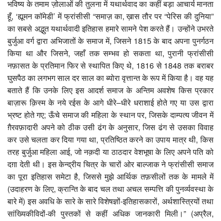
भविष्य के तमाम ज़ोलाओं की तुलना में यथार्थवाद का कहीं बड़ा आचार्य मानता
हूँ, ‘ह्यूमन कॉमेडी’ में फ्रांसीसी “समाज़ का, ख़ास तौर पर “पेरिस की दुनिया”
का सबसे अद्भुत यथार्थवादी इतिहास हमारे सामने पेश करते हैं। उन्होंने उभरते
बुर्जुआ वर्ग द्वारा अभिजातों के समाज में, जिसने 1815 के बाद अपना पुनर्गठन
किया था और जिसने, जहाँ तक सम्भव हो सकता था, पुरानी फ्रांसीसी
नफ़ासत के प्रतिमान फिर से स्थापित किए थे, 1816 से 1848 तक बराबर
घुसपैठ का लगभग साल दर साल का ब्योरा वृत्तान्त के रूप में किया है। वह यह
बताते हैं कि उनके लिए इस आदर्श समाज के अन्तिम अवशेष किस प्रकार
बाज़ारू क़िस्म के नये रईस के आगे धीरे–धीरे धराशाई होते गए या उस द्वारा
भ्रष्ट होते गए; ऊँचे समाज की महिला के स्थान पर, जिसके दाम्पत्य जीवन में
ग़ैरवफ़ादारी अपने को ठीक उसी ढंग के अनुसार, जिस ढंग से उसका विवाह
कर उसे चलता कर दिया गया था, प्रतिष्ठित करने का उपाय मात्र थी, किस
तरह बुर्जुआ महिला आई, जो नक़दी या ठाठदार वेशभूषा के लिए अपने पति को
दग़ा देती थी। इस केन्द्रीय चित्र के चारों ओर बाल्जाक ने फ्रांसीसी समाज
का पूरा इतिहास समेटा है, जिससे मुझे आर्थिक तफ़सीलों तक के मामले में
(उदाहरण के लिए, क्रान्ति के बाद चल तथा अचल सम्पत्ति की पुनर्व्यवस्था के
बारे में) इस अवधि के सारे के सारे विशेषज्ञों-इतिहासकारों, अर्थशास्त्रियों तथा
सांख्यिकीविदों-की पुस्तकों से कहीं अधिक जानकारी मिली।” (अप्रैल,