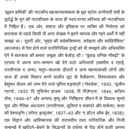
‘ह्यूमन कॉमेडी’ की नाटकीय महाकाव्यात्मकता के मूल स्रोत उन्नीसवीं सदी के
पूर्वार्द्ध के युग की नाटकीयता के साथ ही स्वयं मानव अस्तित्व की नाटकीयता
में निहित हैं। एक ओर, समाज और इतिहास पर व्यक्ति की निर्भरता को
बाल्जाक से पहले किसी भी अन्य लेखक ने इतने व्यापक और गहरे अर्थों में नहीं
समझा था। दूसरी ओर, “मुद्रा की सर्वशक्तिमत्ता, सर्वज्ञता और सर्वहितैषिता”
(बाल्जाक) से पैदा होने वाले प्रातिनिधिक द्वन्द्वों को भी समझने और अभिव्यक्ति
देने में बाल्जाक की क्षमता अचूक और बेजोड़ थी। “फूहड़ धनिक नौबढ़ों” के
प्रभाव में अपना मान–सम्मान खो देने वाले अभिजातों (मक्सीम द त्राई,
रास्तीनाक व अन्य); चतुर–चालाक डीलरों व अन्य महत्त्वाकांक्षी लोगों और
साथ ही उनके शिकार बनने वालोंय लूट के वैधीकरण, विश्वासघात और
बेशुमार दौलत को जन्म देने वाले घृणित षड्यंत्रों (‘गोबसेक’, 1930, “यूजीन
ग्रान्दे’, 1833 ‘दि नुसिंजेन हाउस’ 1838, दि पींज़ेण्ट्स,’ 1844, कज़िन
पोंस, 1846–47 और अन्यय) मृत्यु और निष्क्रिय जीवन में से विकल्प चुनते
युवा और नैतिक अध:पतन (रास्तीनाक, लूसियां द रूबम्प्रे और मार्कस); कला
की वेश्यावृत्ति (‘लॉस्ट इल्यूजंस’, 1837–43 और “ए डॉटर ऑफ ईव, 1838);
एक विद्वान और आविष्कारक की त्रासदीय तथा पारिवारिक और निजी
सम्बन्धों में ख़रीदने–बेचने के सिद्धान्तों के वर्चस्व से पैदा होने वाली अनन्त