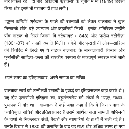
बार विफल रहे। दो बार ‘अकादेमी फ्रांकेस’ के चुनाव में भी (1849) हिस्सा
लिया और इसमें भी पराजय ही हाथ लगी।
‘ह्यूमन कॉमेडी’ श्रृंखला के पहले की रचनाओं को लेकर बाल्जाक ने कुल
निन्यानबे छोटे–बड़े उपन्यास और कहानियाँ लिखीं। इसके अतिरिक्त उन्होंने
पाँच नाटक भी लिखे जिनमें ‘दि स्टेपमदर’ (1848) और ‘ड्रोल स्टोरीज़’
(1831-37) को काफ़ी ख्याति मिली। राबेले और फ्रांसीसी लोक–साहित्य
की स्पिरिट में लिखे गए ये नाटक बाल्जाक के मानवतावादी चिन्तन और
फ्रांसीसी साहित्य–कला की राष्ट्रीय परम्परा के महत्त्वपूर्ण स्मारक माने जाते
हैं।
अपने समय का इतिहासकार, अपने समाज का सचिव
बाल्जाक स्वयं को उन्नीसवीं शताब्दी के पूर्वार्द्ध का इतिहासकार कहा करते थे।
यह दौर फ्रांसीसी इतिहास का, बहुसंस्तरीय वर्ग–संघर्ष से भरपूर, उथल–
पुथलकारी दौर था। बाल्जाक ने कई जगह कहा है कि वे जिस समाज के
‘स्वनियुक्त सचिव’ और इतिहासकार हैं उसमें आर्थिक सत्ता सामन्ती अभिजनों
के हाथों से निकलकर सेठों, बैंकरों और व्यापारियों के हाथों में चली गई है।
उनके विचार से 1830 की क्रान्ति के बाद यह तथ्य और अधिक स्पष्ट हो गया