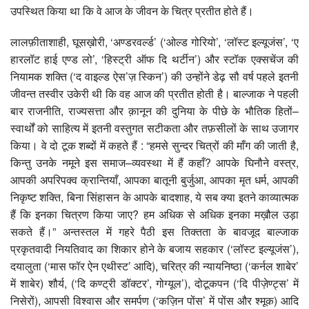
उपस्थित किया था कि वे आज के जीवन के चित्र प्रतीत होते हैं।
लालफ़ीताशाही, घूसख़ोरी, ‘अण्डरवर्ल्ड’ (‘ओल्ड गोरियो’, ‘लॉस्ट इल्यूजंस’, ‘ए
हारलॉट हाई एण्ड लो’, ‘हिस्ट्री ऑफ दि थर्टीन’) और स्टॉक एक्सचेंज की
नियामक शक्ति (‘द वाइल्ड ऐस’ज़ स्किन’) की उन्होंने डेढ़ सौ वर्ष पहले इतनी
जीवन्त तस्वीर उकेरी थी कि वह आज की प्रतीत होती है। बाल्जाक ने पहली
बार राजनीति, राज्यसत्ता और क़ानून की दुनिया के पीछे के भौतिक हितों–
स्वार्थों को साहित्य में इतनी वस्तुगत सटीकता और तफ़सीलों के साथ उजागर
किया। वे दो टूक शब्दों में कहते हैं : “हमसे सुन्दर चित्रों की माँग की जाती है,
किन्तु उनके नमूने इस समाज–व्यवस्था में हैं कहाँ? आपके घिनौने वस्त्र,
आपकी अपरिपक्व क्रान्तियाँ, आपका बातूनी बुर्जुआ, आपका मृत धर्म, आपकी
निकृष्ट शक्ति, बिना सिंहासन के आपके बादशाह, ये सब क्या इतने काव्यात्मक
हैं कि इनका चित्रण किया जाए? हम अधिक से अधिक इनका मख़ौल उड़ा
सकते हैं।” अन्तस्तल में गहरे पैठी इस तिक्तता के बावजूद बाल्जाक
प्रकृतवादी नियतिवाद का शिकार होने के बजाय सहकार (‘लॉस्ट इल्यूजंस’),
दयालुता (‘मास फॉर ऐन एथीस्ट’ आदि), चरित्र की न्यायनिष्ठा (‘कर्नल शाबेर’
में शाबेर) शौर्य, (‘दि कण्ट्री डॉक्टर’, गोग्यूल’), दोटूकपन (‘दि पीज़ेण्ट्स’ में
निसेरों), आपसी विश्वास और समर्पण (‘कज़िन पोंस’ में पोंस और श्मूक) आदि