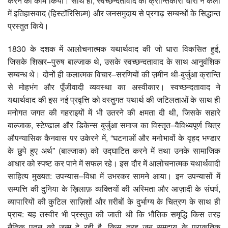
करने का काम किया। साथ ही, स्वच्छन्दतावाद की क्रान्तिकारी धारा ने कला
में इतिहासवाद (हिस्टॉरिसिज़्म) और जनसमुदाय से प्रगाढ़ सम्बन्धों के सिद्धान्त
प्रस्तुत किये।
1830 के दशक में आलोचनात्मक यथार्थवाद की जो धारा विकसित हुई,
जिसके शिखर–पुरुष बाल्जाक थे, उसके स्वच्छन्दतावाद के साथ आनुवंशिक
सम्बन्ध थे। दोनों ही कलात्मक विचार–सरणियों की ज़मीन थी-बुर्जुआ क्रान्ति
से मोहभंग और पूँजीवादी व्यवस्था का अस्वीकार। स्वच्छन्दतावाद ने
यथार्थवाद की इस नई प्रवृत्ति को वस्तुगत यथार्थ की जटिलताओं के साथ ही
मनोगत जगत की गहराइयों में भी उतरने की क्षमता दी थी, जिसके सहारे
बाल्जाक, स्टेण्ढाल और डिकेन्स बुर्जुआ समाज का विस्तृत–वैविध्यपूर्ण चित्र
औपन्यासिक कैनवास पर उकेरने में, “घटनाओं और मनोभावों के वृहद भण्डार
के छुपे हुए अर्थ” (बाल्जाक) को उद्घाटित करने में तथा उनके सामाजिक
आधार को स्पष्ट कर पाने में सफल रहे। इस दौर में आलोचनात्मक यथार्थवादी
साहित्य मुख्यत: उपन्यास–विधा में उभरकर सामने आया। इन उपन्यासों में
सम्पत्ति की दुनिया के ख़िलाफ़ व्यक्तियों की अस्मिता और आज़ादी के संघर्ष,
व्यापारियों की कुटिल साज़िशों और ग़रीबों के दुर्भाग्य के चित्रण के साथ ही
प्राय: यह तस्वीर भी प्रस्तुत की जाती थी कि भौतिक समृद्धि किस तरह
नैतिक पतन को जन्म दे रही है, किस तरह जन समुदाय के प्राकृतिक