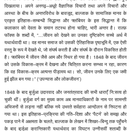
दिखलाया। अपने अनगढ़–अधूरे वैज्ञानिक विचारों तथा अपने विचारों और
आस्था के बीच के अन्तरविरोध के बावजूद, बाल्जाक के सामाजिक मानव के
प्रकृत इतिहास–सम्बन्धी सिद्धान्त और फ्लॉबेयर के इस सिद्धान्त में कि
कलाकार को देवता के समान तटस्थ होना चाहिए, भारी अन्तर है। राल्फ़
फॉक्स के शब्दों में, “…जीवन को देखने का उनका दृष्टिकोण सच्चे अर्थ में
यथार्थवादी था। वह मानव समाज को उसकी ऐतिहासिक पृष्ठभूमि में, एक ऐसी
वस्तु के रूप में देखते थे, जो संघर्ष करती है और संघर्ष के दौरान विकसित होती
है। फ्लॉबेयर में जीवन जैसे आम और स्थिर हो गया है। 1848 के बाद जीवन
को उसके विकास–क्रम में देखना और चित्रित करना सम्भव न रहा, कारण
कि वह विकास–क्रम अत्यन्त पीड़ामय था। सो, जीवन उनके लिए एक जमी
हुई झील बन गया।” (‘उपन्यास और लोकजीवन’)
1848 के बाद बुर्जुआ उदारवाद और जनतंत्रवाद की सभी धाराएँ नि:सत्व हो
चुकी थीं। बुर्जुआ वर्ग का मुख्य काम अब मानवाधिकारों के नाम पर सामन्ती
अभिजनों से लड़ना नहीं बल्कि नये उभरते सर्वहारा आन्दोलन से निपटना हो
गया था। इस इतिहास–प्रक्रिया की गति–दिशा और ‘पैटर्न’ को समझ और
पकड़ पाने में अक्षमता के चलते, बाल्जाक के लेखन में शिखर–बिन्दु तक पहुँचने
के बाद बुर्जुआ क्रान्तिकारी यथार्थवाद का विघटन उन्नीसवीं शताब्दी के