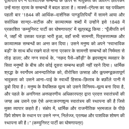
पूँजीपति वर्ग ने पारिवारिक सम्बन्धों के ऊपर से भावुकता का आवरण उतारकर
उन्हें मात्र द्रव्य के सम्बन्धों में बदल डाला है। मार्क्स–एंगेल्स का यह पर्यवेक्षण
पहली बार ‘1844 की आर्थिक–दार्शनिक पाण्डुलिपियाँ’ में सामने आया और
सर्वाधिक सान्द्र–सटीक और काव्यात्मक शब्दों में उन्होंने इसे 1848 में
प्रकाशित ‘कम्युनिस्ट पार्टी का घोषणापत्र’ में सूत्रबद्ध किया : “पूँजीपति वर्ग
ने, जहाँ भी उसका पलड़ा भारी हुआ, वहाँ सभी सामन्ती, पितृसत्तात्मक और
काव्यात्मक सम्बन्धों का अन्त कर दिया। उसने मनुष्य को अपने “स्वाभाविक
बड़ों” के साथ बाँध रखने वाले नाना प्रकार के सामन्ती सम्बन्धों को निर्ममता से
तोड़ डाला; और नग्न स्वार्थ के, “नक़द पैसे–कौड़ी” के हृदयशून्य व्यवहार के
सिवा मनुष्यों के बीच और कोई दूसरा सम्बन्ध बाक़ी नहीं रहने दिया। धार्मिक
श्रद्धा के स्वर्गोपम आनन्दातिरेक को, वीरोचित उत्साह और कूपमण्डूकतापूर्ण
भावुकता को उसने आना–पाई के स्वार्थी हिसाब–क़िताब के बर्फ़ीले पानी में
डुबो दिया है। मनुष्य के वैयक्तिक मूल्य को उसने विनिमय–मूल्य बना दिया है,
और पहले के अनगिनत अनपहरणीय अधिकारपत्र द्वारा प्रदत्त स्वातंत्र्यों की
जगह अब उसने एक ऐसे अन्त:करणशून्य स्वातंत्र्य की स्थापना की है जिसे
मुक्त व्यापार कहते हैं। संक्षेप में, धार्मिक और राजनीतिक भ्रमजाल के पीछे
छिपे शोषण के स्थान पर उसने नग्न, निर्लज्ज, प्रत्यक्ष और पाशविक शोषण की
स्थापना की है।” (कम्युनिस्ट पार्टी का घोषणापत्र)