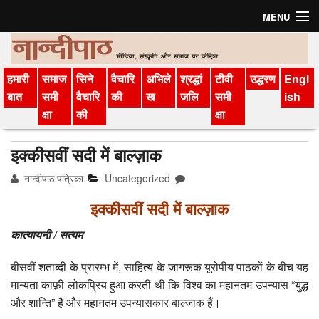
MENU
मुखपृष्ठ
हमारी
समाज
सिने
वैचारि
अभिले
श्रद्धां
टीवी
उद्धरण
Engl
संग्रह
बात
समी
वैचारि
की
ख
जलि
समी
ish
क्षा
की
क्षा
अगले अंक की सामग्री
विचार-विमर्श
इक्कीसवीं सदी में बाल्ज़ाक
नान्दीपाठ पत्रिका
Uncategorized
परिचय
इक्कीसवीं सदी में बाल्ज़ाक
सदस्‍यता लें
कात्यायनी / सत्यम
हमारी बात
बीसवीं शताब्दी के प्रारम्भ में, साहित्य के जागरूक यूरोपीय पाठकों के बीच यह
मीडिया वैचारिकी
मान्यता काफ़ी लोकप्रिय हुआ करती थी कि विश्व का महानतम उपन्यास “युद्ध
और शान्ति” है और महानतम उपन्यासकार बाल्जाक हैं।
अभिलेख